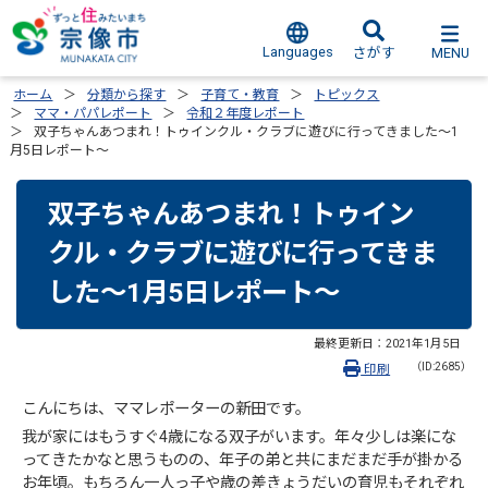
Languages
MENU
さがす
ホーム
分類から探す
子育て・教育
トピックス
ママ・パパレポート
令和２年度レポート
双子ちゃんあつまれ！トゥインクル・クラブに遊びに行ってきました～1
月5日レポート～
双子ちゃんあつまれ！トゥイン
クル・クラブに遊びに行ってきま
した～1月5日レポート～
最終更新日：
2021年1月5日
（ID:2685）
印刷
こんにちは、ママレポーターの新田です。
我が家にはもうすぐ4歳になる双子がいます。年々少しは楽にな
ってきたかなと思うものの、年子の弟と共にまだまだ手が掛かる
お年頃。もちろん一人っ子や歳の差きょうだいの育児もそれぞれ