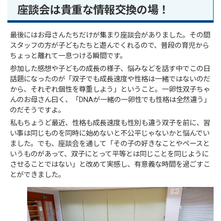
座談会は貴重な情報交換の場！
最後にはお母さんたちだけが集まり座談会がありました。その間
スタッフの方が子どもたちと遊んでくれるので、普段の育児から
ちょっと離れて一息つける瞬間です。
参加した感想や子どもの成長の様子、悩みなどを話す中でこの日
話題になったのが「双子でも成長速度や性格は一緒ではないのだ
から、それぞれ個性を尊重しよう」ということ。一卵性双子ちゃ
んのお母さん曰く、「DNAが一緒の一卵性でも性格は全然違う」
のだそうですよ。
私もちょうど最近、性格も成長速度も性別も違う双子を前に、習
い事は同じものを同時に始めないと不公平じゃないかと悩んでい
ました。でも、座談会を通して「その子の好きなことやペースと
いうものがあって、双子にとって平等とは同じことを同じように
させることではない」と改めて実感し、有意義な時間を過ごすこ
とができました。