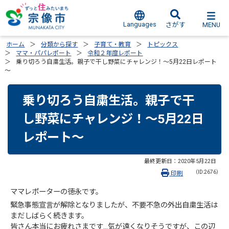
Languages
MENU
さがす
ホーム
分類から探す
子育て・教育
トピックス
ママ・パパレポート
令和２年度レポート
乗り切ろう自粛生活。親子で干し野菜にチャレンジ！～5月22日レポート
～
乗り切ろう自粛生活。親子で干
し野菜にチャレンジ！～5月22日
レポート～
最終更新日：
2020年5月22日
（ID:2676）
印刷
ママレポーターの徳永です。
緊急事態宣言が解除となりましたが、不要不急の外出自粛生活は
まだしばらく続きます。
皆さん本当にお疲れさまです…気が遠くなりそうですが、この辺