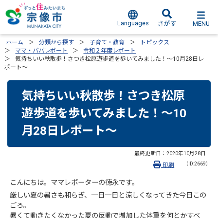
Languages
MENU
さがす
ホーム
分類から探す
子育て・教育
トピックス
ママ・パパレポート
令和２年度レポート
気持ちいい秋散歩！さつき松原遊歩道を歩いてみました！～10月28日レ
ポート～
気持ちいい秋散歩！さつき松原
遊歩道を歩いてみました！～10
月28日レポート～
最終更新日：
2020年10月28日
（ID:2669）
印刷
こんにちは。ママレポーターの徳永です。
厳しい夏の暑さも和らぎ、一日一日と涼しくなってきた今日この
ごろ。
暑くて動きたくなかった夏の反動で増加した体重を何とかすべ