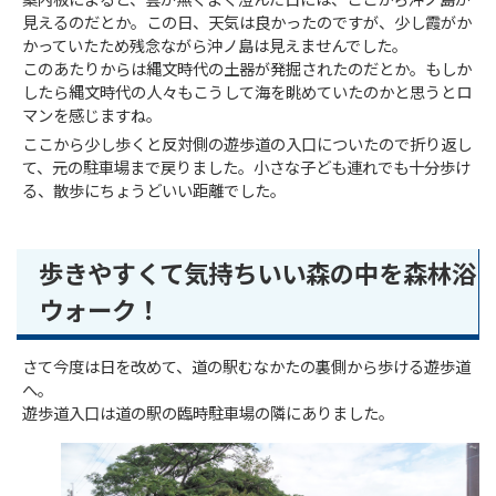
案内板によると、雲が無くよく澄んだ日には、ここから沖ノ島が
見えるのだとか。この日、天気は良かったのですが、少し霞がか
かっていたため残念ながら沖ノ島は見えませんでした。
このあたりからは縄文時代の土器が発掘されたのだとか。もしか
したら縄文時代の人々もこうして海を眺めていたのかと思うとロ
マンを感じますね。
ここから少し歩くと反対側の遊歩道の入口についたので折り返し
て、元の駐車場まで戻りました。小さな子ども連れでも十分歩け
る、散歩にちょうどいい距離でした。
歩きやすくて気持ちいい森の中を森林浴
ウォーク！
さて今度は日を改めて、道の駅むなかたの裏側から歩ける遊歩道
へ。
遊歩道入口は道の駅の臨時駐車場の隣にありました。