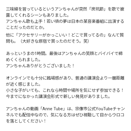
三味線を習っているというアンちゃんが突然「炭坑節」を歌で披
露してくれるシーンもありました。
アンちゃん歌も上手！若い頃の夢は日本の某音楽番組に出演する
ことだったのだとか。
他に「アクセサリーがかっこいい！どこで買ってるの」なんて質
問も。（大好きな原宿で買ったのだそう。笑）
あっというまの1時間。最後はアンちゃんの笑顔とバイバイで締
めくくられました。
アンちゃんありがとうございました！
オンラインでも十分に臨場感があり、普通の講演会より一層距離
が近く感じました。
小さな子がいても、これなら時間や場所を気にせず参加できる！
今までになかった講演会形式で新しい発見がありました。
アンちゃんの動画「Anne Tube」は、宗像市公式YouTubeチャン
ネルでも配信中なので、気になる方はぜひ視聴して目からウロコ
を落としてください！