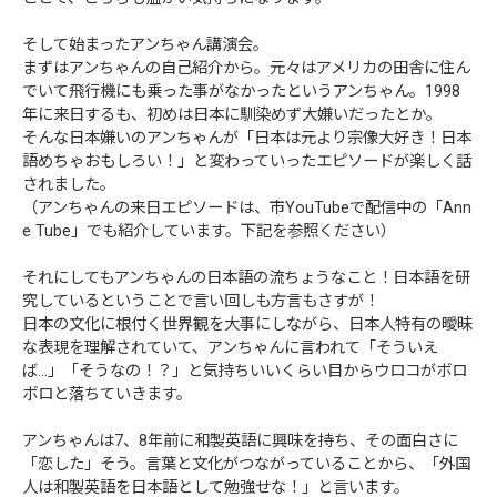
そして始まったアンちゃん講演会。
まずはアンちゃんの自己紹介から。元々はアメリカの田舎に住ん
でいて飛行機にも乗った事がなかったというアンちゃん。1998
年に来日するも、初めは日本に馴染めず大嫌いだったとか。
そんな日本嫌いのアンちゃんが「日本は元より宗像大好き！日本
語めちゃおもしろい！」と変わっていったエピソードが楽しく話
されました。
（アンちゃんの来日エピソードは、市YouTubeで配信中の「Ann
e Tube」でも紹介しています。下記を参照ください）
それにしてもアンちゃんの日本語の流ちょうなこと！日本語を研
究しているということで言い回しも方言もさすが！
日本の文化に根付く世界観を大事にしながら、日本人特有の曖昧
な表現を理解されていて、アンちゃんに言われて「そういえ
ば…」「そうなの！？」と気持ちいいくらい目からウロコがボロ
ボロと落ちていきます。
アンちゃんは7、8年前に和製英語に興味を持ち、その面白さに
「恋した」そう。言葉と文化がつながっていることから、「外国
人は和製英語を日本語として勉強せな！」と言います。