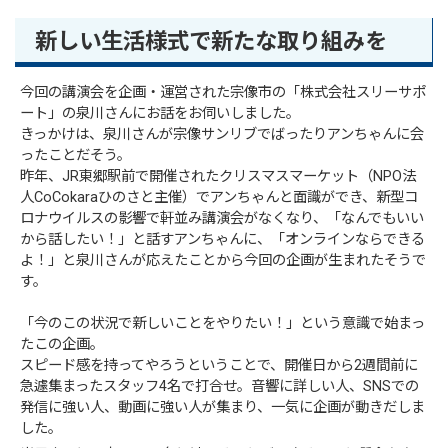
新しい生活様式で新たな取り組みを
今回の講演会を企画・運営された宗像市の「株式会社スリーサポ
ート」の泉川さんにお話をお伺いしました。
きっかけは、泉川さんが宗像サンリブでばったりアンちゃんに会
ったことだそう。
昨年、JR東郷駅前で開催されたクリスマスマーケット（NPO法
人CoCokaraひのさと主催）でアンちゃんと面識ができ、新型コ
ロナウイルスの影響で軒並み講演会がなくなり、「なんでもいい
から話したい！」と話すアンちゃんに、「オンラインならできる
よ！」と泉川さんが応えたことから今回の企画が生まれたそうで
す。
「今のこの状況で新しいことをやりたい！」という意識で始まっ
たこの企画。
スピード感を持ってやろうということで、開催日から2週間前に
急遽集まったスタッフ4名で打合せ。音響に詳しい人、SNSでの
発信に強い人、動画に強い人が集まり、一気に企画が動きだしま
した。