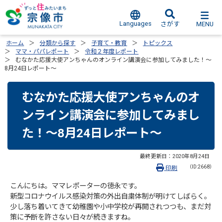
Languages
MENU
さがす
ホーム
分類から探す
子育て・教育
トピックス
ママ・パパレポート
令和２年度レポート
むなかた応援大使アンちゃんのオンライン講演会に参加してみました！～
8月24日レポート～
むなかた応援大使アンちゃんのオ
ンライン講演会に参加してみまし
た！～8月24日レポート～
最終更新日：
2020年8月24日
（ID:2668）
印刷
こんにちは。ママレポーターの徳永です。
新型コロナウイルス感染対策の外出自粛体制が明けてしばらく。
少し落ち着いてきて幼稚園や小中学校が再開されつつも、まだ対
策に予断を許さない日々が続きますね。