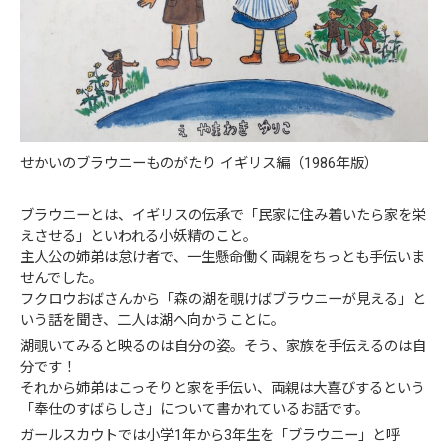
せかいのブラウニーものがたり イギリス編（1986年版）
ブラウニーとは、イギリスの伝承で「民家に住み着いたら家を栄
えさせる」といわれる小妖精のこと。
主人公の姉弟は怠け者で、一生懸命働く両親をちっとも手伝いま
せんでした。
フクロウおばさんから「森の湖を覗けばブラウニーが見える」と
いう話を聞き、二人は湖へ向かうことに。
湖覗いてみると映るのは自分の姿。そう、家族を手伝えるのは自
分です！
それから姉弟はこっそりと家を手伝い、両親は大喜びするという
「奉仕のすばらしさ」について書かれているお話です。
ガールスカウトでは小学1年から3年生を「ブラウニー」と呼