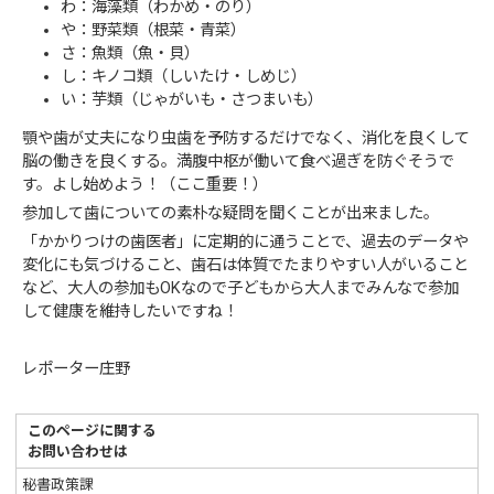
わ：海藻類（わかめ・のり）
や：野菜類（根菜・青菜）
さ：魚類（魚・貝）
し：キノコ類（しいたけ・しめじ）
い：芋類（じゃがいも・さつまいも）
顎や歯が丈夫になり虫歯を予防するだけでなく、消化を良くして
脳の働きを良くする。満腹中枢が働いて食べ過ぎを防ぐそうで
す。よし始めよう！（ここ重要！）
参加して歯についての素朴な疑問を聞くことが出来ました。
「かかりつけの歯医者」に定期的に通うことで、過去のデータや
変化にも気づけること、歯石は体質でたまりやすい人がいること
など、大人の参加もOKなので子どもから大人までみんなで参加
して健康を維持したいですね！
レポーター庄野
このページに関する
お問い合わせは
秘書政策課