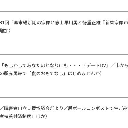
81回「幕末維新期の宗像と志士早川勇と徳重正雄『新集宗像市
増加）
「もしかしてあなたのとなりにも・・・？デートDV」／市か
の駅赤馬館で「食のおもてなし」はじめませんか）
／障害者自立支援協議会だより／段ボールコンポストで生ごみ
者扶養共済制度」ほか）