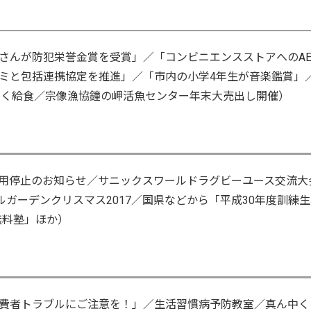
さんが防犯栄誉金賞を受賞」／「コンビニエンスストアへのAE
ミと包括連携協定を推進」／「市内の小学4年生が音楽鑑賞」
ふく給食／宗像漁協鐘の岬活魚センター年末大売出し開催）
用停止のお知らせ／サニックスワールドラグビーユース交流大
ルガーデンクリスマス2017／国県などから「平成30年度訓練
無料塾」ほか）
費者トラブルにご注意を！」／生活習慣病予防教室／真ん中く