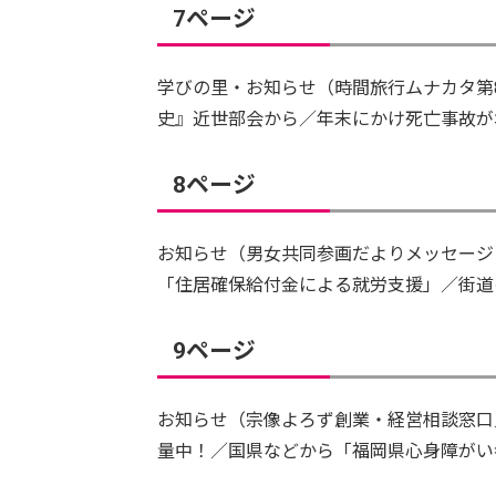
7ページ
学びの里・お知らせ（時間旅行ムナカタ第
史』近世部会から／年末にかけ死亡事故が
8ページ
お知らせ（男女共同参画だよりメッセージ
「住居確保給付金による就労支援」／街道
9ページ
お知らせ（宗像よろず創業・経営相談窓口
量中！／国県などから「福岡県心身障がい