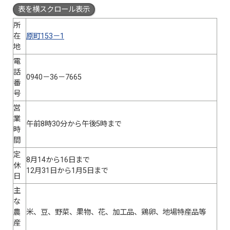
表を横スクロール表示
所
在
原町153－1
地
電
話
0940－36－7665
番
号
営
業
午前8時30分から午後5時まで
時
間
定
8月14から16日まで
休
12月31日から1月5日まで
日
主
な
農
米、豆、野菜、果物、花、加工品、鶏卵、地場特産品等
産