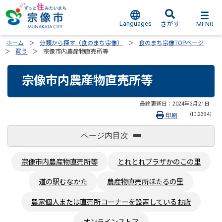
Languages
MENU
さがす
ホーム
分類から探す（食のまち宗像）
食のまち宗像TOPページ
買う
宗像市内農産物直売所等
宗像市内農産物直売所等
最終更新日：
2024年3月21日
（ID:2394）
印刷
ページ内目次
宗像市内農産物直売所等
とれとれプラザかのこの里
道の駅むなかた
農産物直売所ほたるの里
農家個人または直売所コーナーを設置しているお店