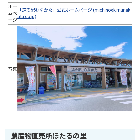
ホー
「道の駅むなかた」公式ホームページ (michinoekimunak
ムペ
ata.co.jp)
ージ
写真
農産物直売所ほたるの里