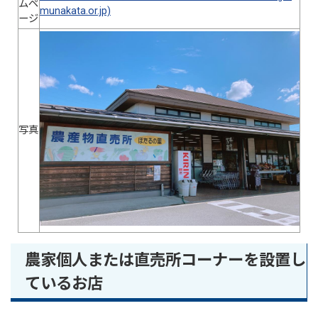
ムペ
munakata.or.jp)
ージ
写真
農家個人または直売所コーナーを設置し
ているお店