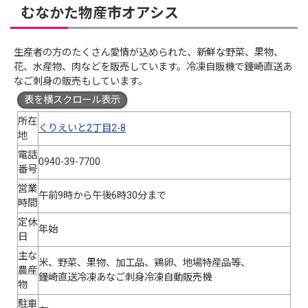
むなかた物産市オアシス
生産者の方のたくさん愛情が込められた、新鮮な野菜、果物、
花、水産物、肉などを販売しています。冷凍自販機で鐘崎直送あ
なご刺身の販売もしています。
表を横スクロール表示
所在
くりえいと2丁目2-8
地
電話
0940-39-7700
番号
営業
午前9時から午後6時30分まで
時間
定休
年始
日
主な
米、野菜、果物、加工品、鶏卵、地場特産品等、
農産
鐘崎直送冷凍あなご刺身冷凍自動販売機
物
駐車