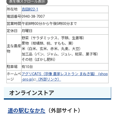
表を横スクロール表示
所在地
吉田822-1
電話番号
0940-38-7007
営業時間
午前8時00分から午後5時00分まで
定休日
月曜日
野菜（サラダミックス、芋類、生姜等）
果物（柑橘類、桃、すもも、栗）
主な農産
米（白米、玄米、赤米、丸麦、大豆）
物
加工品（パン、ジャム、ジュレ、総菜、菓子等）
その他（ぼかし肥料）
駐車場
有10台
ホームペ
アグリCATS（宗像 農家レストラン まねき猫） (shop
ージ
-pro.jp)
（外部リンク）
オンラインストア
道の駅むなかた
（外部サイト）