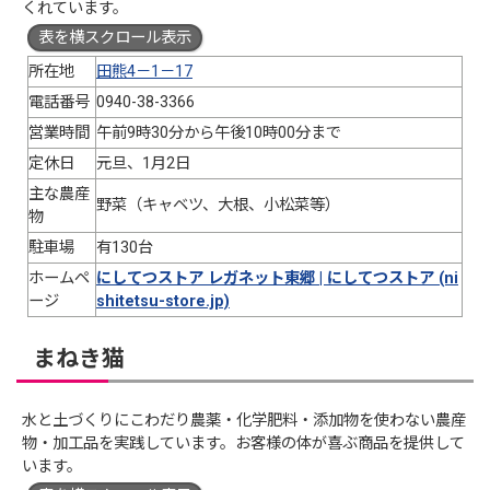
くれています。
表を横スクロール表示
所在地
田熊4－1－17
電話番号
0940-38-3366
営業時間
午前9時30分から午後10時00分まで
定休日
元旦、1月2日
主な農産
野菜（キャベツ、大根、小松菜等）
物
駐車場
有130台
ホームペ
にしてつストア レガネット東郷 | にしてつストア (ni
ージ
shitetsu-store.jp)
まねき猫
水と土づくりにこわだり農薬・化学肥料・添加物を使わない農産
物・加工品を実践しています。お客様の体が喜ぶ商品を提供して
います。