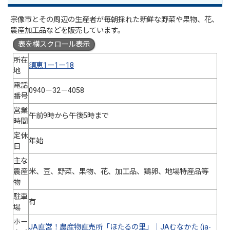
宗像市とその周辺の生産者が毎朝採れた新鮮な野菜や果物、花、
農産加工品などを販売しています。
表を横スクロール表示
所在
須恵1ー1ー18
地
電話
0940－32－4058
番号
営業
午前9時から午後5時まで
時間
定休
年始
日
主な
農産
米、豆、野菜、果物、花、加工品、鶏卵、地場特産品等
物
駐車
有
場
ホー
JA直営！農産物直売所「ほたるの里」｜JAむなかた (ja-