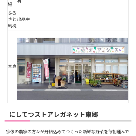
有
場
ふる
さと
出品中
納税
写真
にしてつストアレガネット東郷
宗像の農家の方々が丹精込めてつくった新鮮な野菜を毎朝運んで