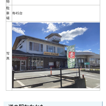
物
駐
車
有45台
場
写
真