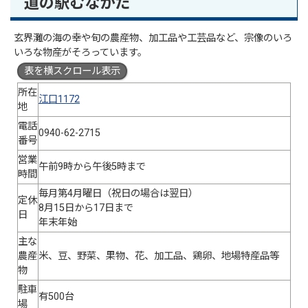
道の駅むなかた
玄界灘の海の幸や旬の農産物、加工品や工芸品など、宗像のいろ
いろな物産がそろっています。
表を横スクロール表示
所在
江口1172
地
電話
0940-62-2715
番号
営業
午前9時から午後5時まで
時間
毎月第4月曜日（祝日の場合は翌日）
定休
8月15日から17日まで
日
年末年始
主な
農産
米、豆、野菜、果物、花、加工品、鶏卵、地場特産品等
物
駐車
有500台
場