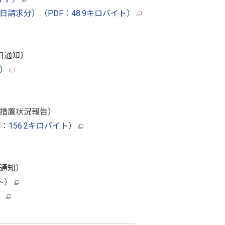
日請求分）（PDF：48.9キロバイト）
8日通知）
ト）
日措置状況報告）
156.2キロバイト）
日通知）
イト）
）