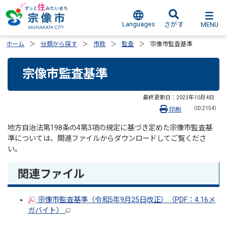
Languages
MENU
さがす
ホーム
分類から探す
市政
監査
宗像市監査基準
宗像市監査基準
最終更新日：
2023年10月4日
（ID:2154）
印刷
地方自治法第198条の4第3項の規定に基づき定めた宗像市監査基
準については、関連ファイルからダウンロードしてご覧くださ
い。
関連ファイル
宗像市監査基準（令和5年9月25日改正）（PDF：4.16メ
ガバイト）