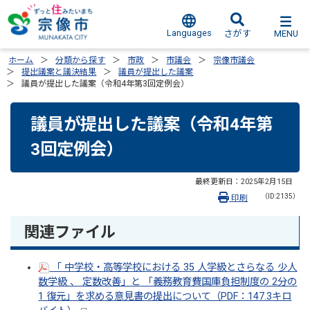
Languages
MENU
さがす
ホーム
分類から探す
市政
市議会
宗像市議会
提出議案と議決結果
議員が提出した議案
議員が提出した議案（令和4年第3回定例会）
議員が提出した議案（令和4年第
3回定例会）
最終更新日：
2025年2月15日
（ID:2135）
印刷
関連ファイル
「 中学校・高等学校における 35 人学級とさらなる 少人
数学級 、 定数改善」と 「義務教育費国庫負担制度の 2分の
1 復元」を求める意見書の提出について（PDF：147.3キロ