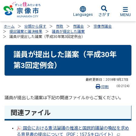
Languages
MENU
さがす
ホーム
分類から探す
市政
市議会
宗像市議会
提出議案と議決結果
議員が提出した議案
議員が提出した議案（平成30年第3回定例会）
議員が提出した議案（平成30年
第3回定例会）
最終更新日：
2018年9月27日
（ID:2124）
印刷
議員が提出した議案は下記の関連ファイルからご覧ください。
関連ファイル
国会における憲法論議の推進と国民的議論の喚起を求め
る意見書の提出について（PDF：157.5キロバイト）