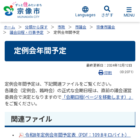
Languages
MENU
さがす
ホーム
分類から探す
市政
市議会
宗像市議会
議会日程・行事予定
定例会年間予定
定例会年間予定
最終更新日：
2024年12月12日
（ID:2071）
印刷
定例会年間予定は、下記関連ファイルをご覧ください。
各議会（定例会、臨時会）の正式な会期日程は、直前の議会運営
委員会で決定となりますので
「会期日程(ページを移動します）」
をご覧ください。
関連ファイル
令和8年定例会年間予定表（PDF：109.8キロバイト）