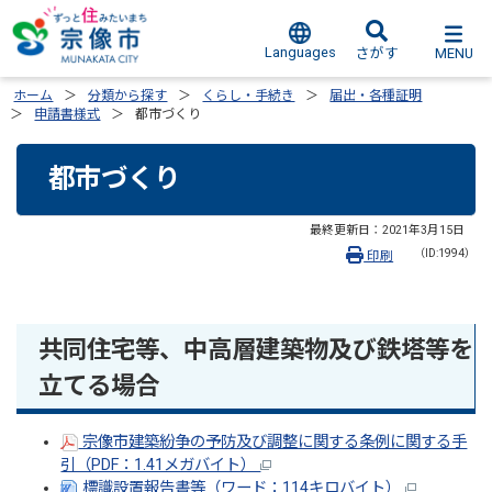
Languages
MENU
さがす
ホーム
分類から探す
くらし・手続き
届出・各種証明
申請書様式
都市づくり
都市づくり
最終更新日：
2021年3月15日
（ID:1994）
印刷
共同住宅等、中高層建築物及び鉄塔等を
立てる場合
宗像市建築紛争の予防及び調整に関する条例に関する手
引（PDF：1.41メガバイト）
標識設置報告書等（ワード：114キロバイト）