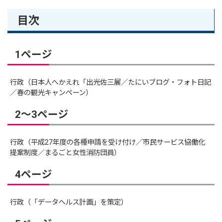
目次
1ページ
行政（日本人へかえれ「出光佐三展／たにいブログ・フォト日記
／春の観光キャンペーン）
2～3ページ
行政（平成27年度の各種申請を受け付け／市民サービス協働化
提案制度／まるごと女性消防団員）
4ページ
行政（「データヘルス計画」を策定）