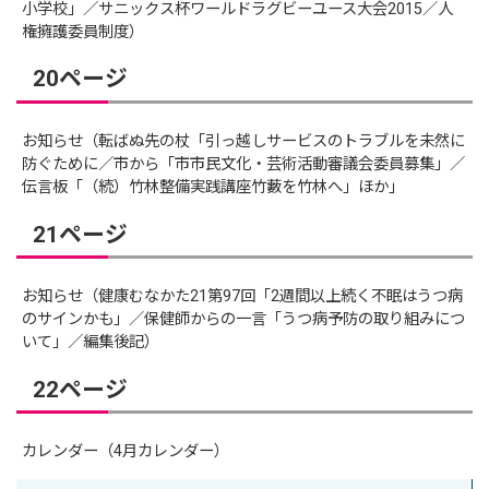
小学校」／サニックス杯ワールドラグビーユース大会2015／人
権擁護委員制度）
20ページ
お知らせ（転ばぬ先の杖「引っ越しサービスのトラブルを未然に
防ぐために／市から「市市民文化・芸術活動審議会委員募集」／
伝言板「（続）竹林整備実践講座竹藪を竹林へ」ほか」
21ページ
お知らせ（健康むなかた21第97回「2週間以上続く不眠はうつ病
のサインかも」／保健師からの一言「うつ病予防の取り組みにつ
いて」／編集後記）
22ページ
カレンダー（4月カレンダー）