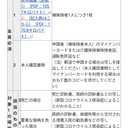
免申請書（別紙
1）（PDF：105.
7キロバイト）
1
被保険者1人につき1枚
（記入例はこ
ちら）（PDF：1
70.8キロバイ
全
ト）
員
必
申請者（被保険者本人）のマイナンバ
須
ーカードまたは介護保険被保険者証、
運転免許証など
（注）郵送で申請する場合は写しを提
2
本人確認書類
出してください（本人確認書類として
マイナンバーカードを利用する場合は
おもて面のコピーを添付してくださ
い）
死亡診断書、医師の診断書などの写し
対
3
死亡の場合
（新型コロナウイルス感染症によるこ
該
象
とがわかること）
当
1
の
医師の診断書、保健所等から交付され
の
も
重篤な傷病を負
る措置入院の勧告書などの写し
場
4
の
った場合
（新型コロナウイルス感染症によるこ