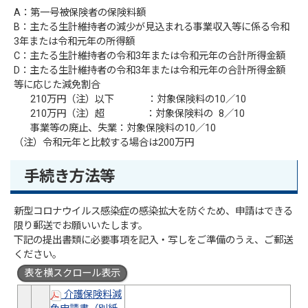
A：第一号被保険者の保険料額
B：主たる生計維持者の減少が見込まれる事業収入等に係る令和
3年または令和元年の所得額
C：主たる生計維持者の令和3年または令和元年の合計所得金額
D：主たる生計維持者の令和3年または令和元年の合計所得金額
等に応じた減免割合
210万円（注）以下 ：対象保険料の10／10
210万円（注）超 ：対象保険料の 8／10
事業等の廃止、失業：対象保険料の10／10
（注）令和元年と比較する場合は200万円
手続き方法等
新型コロナウイルス感染症の感染拡大を防ぐため、申請はできる
限り郵送でお願いいたします。
下記の提出書類に必要事項を記入・写しをご準備のうえ、ご郵送
ください。
表を横スクロール表示
介護保険料減