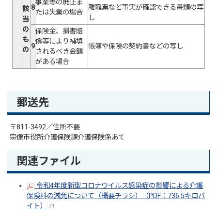
事業等の廃止ま
8
離職票など事実が確認できる書類の写
該
たは失業の場合
し
当
の
保険金、損害賠
も
償等により補填
9
帳簿や保険の契約書などの写し
の
されるべき金額
がある場合
郵送先
〒811-3492／住所不要
宗像市役所介護保険課介護保険係あて
関連ファイル
令和4年度新型コロナウイルス感染症の影響による介護
保険料の減免について（概要チラシ）（PDF：736.5キロバ
イト）