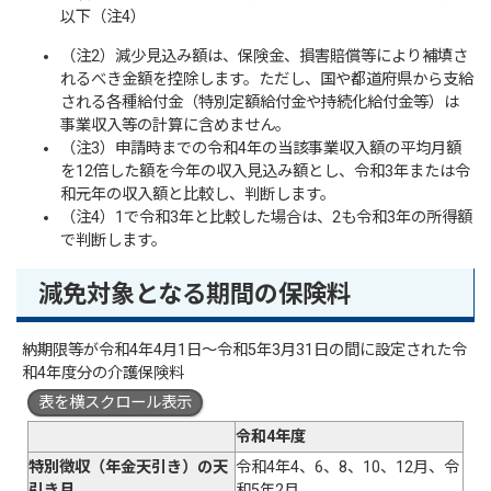
以下（注4）
（注2）減少見込み額は、保険金、損害賠償等により補填さ
れるべき金額を控除します。ただし、国や都道府県から支給
される各種給付金（特別定額給付金や持続化給付金等）は
事業収入等の計算に含めません。
（注3）申請時までの令和4年の当該事業収入額の平均月額
を12倍した額を今年の収入見込み額とし、令和3年または令
和元年の収入額と比較し、判断します。
（注4）1で令和3年と比較した場合は、2も令和3年の所得額
で判断します。
減免対象となる期間の保険料
納期限等が令和4年4月1日～令和5年3月31日の間に設定された令
和4年度分の介護保険料
表を横スクロール表示
令和4年度
特別徴収（年金天引き）の天
令和4年4、6、8、10、12月、令
引き月
和5年2月