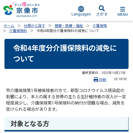
Languages
MENU
さがす
ホーム
分類から探す
健康・医療・福祉
介護保険
介護保険料
令和4年度分介護保険料の減免について
令和4年度分介護保険料の減免に
ついて
最終更新日：
2022年10月27日
（ID:1818）
印刷
市介護保険第1号被保険者の方で、新型コロナウイルス感染症の
影響により、本人の属する世帯の主たる生計維持者の収入が一定
程度減少し、介護保険第1号保険料の納付が困難な場合、減免を
受けられる場合があります。
対象となる方