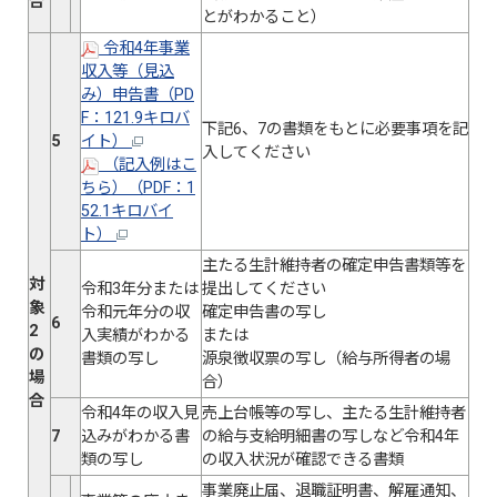
合
とがわかること）
令和4年事業
収入等（見込
み）申告書（PD
F：121.9キロバ
下記6、7の書類をもとに必要事項を記
5
イト）
入してください
（記入例はこ
ちら）（PDF：1
52.1キロバイ
ト）
主たる生計維持者の確定申告書類等を
対
令和3年分または
提出してください
象
令和元年分の収
確定申告書の写し
6
2
入実績がわかる
または
の
書類の写し
源泉徴収票の写し（給与所得者の場
場
合）
合
令和4年の収入見
売上台帳等の写し、主たる生計維持者
7
込みがわかる書
の給与支給明細書の写しなど令和4年
類の写し
の収入状況が確認できる書類
事業廃止届、退職証明書、解雇通知、