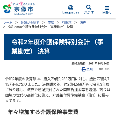
Languages
MENU
さがす
ホーム
分類から探す
市政
行財政
決算
令和2年度介護保険特別会計 （事業勘定） 決算
令和2年度介護保険特別会計 （事
業勘定） 決算
最終更新日：
2021年10月26日
（ID:1814）
印刷
令和2年度の決算額は、歳入79億9,283万円に対し、歳出77億4,7
15万円となりました。決算額の差、約2億4,568万円は令和3年度
に繰り越し、概算で超過交付された国庫負担金等を返還、残りは
団塊の世代の高齢化に備え、介護給付費準備基金（注1）に積み
立てます。
年々増加する介護保険事業費