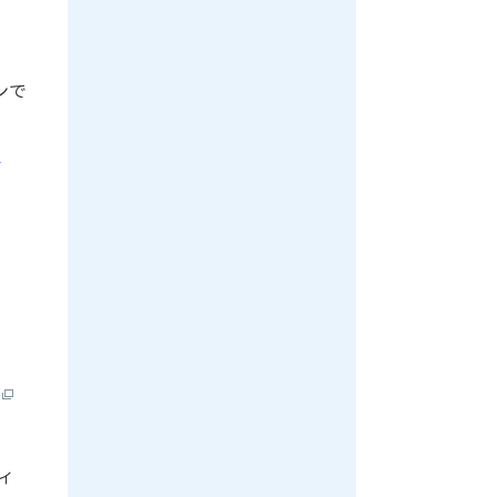
ンで
イ
）
イ