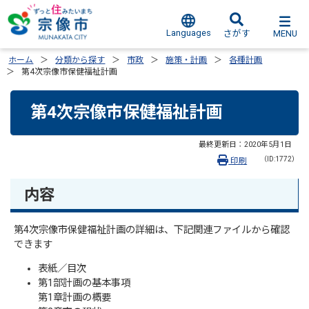
Languages
MENU
さがす
ホーム
分類から探す
市政
施策・計画
各種計画
第4次宗像市保健福祉計画
第4次宗像市保健福祉計画
最終更新日：
2020年5月1日
（ID:1772）
印刷
内容
第4次宗像市保健福祉計画の詳細は、下記関連ファイルから確認
できます
表紙／目次
第1部計画の基本事項
第1章計画の概要