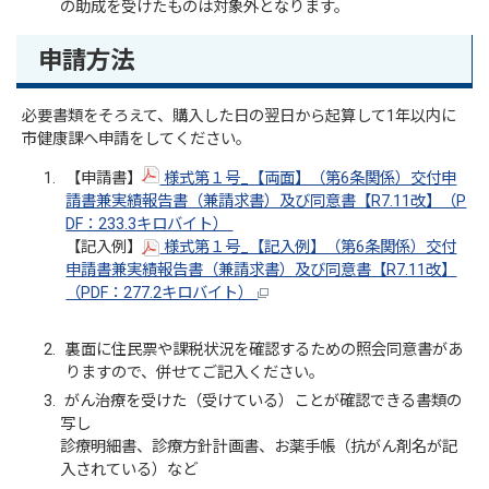
の助成を受けたものは対象外となります。
申請方法
必要書類をそろえて、購入した日の翌日から起算して1年以内に
市健康課へ申請をしてください。
【申請書】
様式第１号_【両面】（第6条関係）交付申
請書兼実績報告書（兼請求書）及び同意書【R7.11改】（P
DF：233.3キロバイト）
【記入例】
様式第１号_【記入例】（第6条関係）交付
申請書兼実績報告書（兼請求書）及び同意書【R7.11改】
（PDF：277.2キロバイト）
裏面に住民票や課税状況を確認するための照会同意書があ
りますので、併せてご記入ください。
がん治療を受けた（受けている）ことが確認できる書類の
写し
診療明細書、診療方針計画書、お薬手帳（抗がん剤名が記
入されている）など