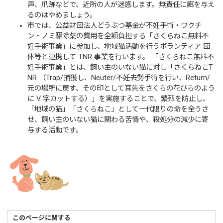
声、爪跡などで、近所の人が迷惑します。無責任に餌を与え
るのはやめましょう。
市では、公益財団法人どうぶつ基金が不妊手術・ワクチ
ン・ノミ駆除薬の費用を全額負担する「さくらねこ無料不
妊手術事業」に参加し、地域猫活動を行うボランティア 団
体等と連携して TNR 事業を行います。 「さくらねこ無料不
妊手術事業」とは、飼い主のいない猫に対し「さくらねこT
NR （Trap/捕獲し、Neuter/不妊去勢手術を行い、Return/
元の場所に戻す、その印として耳先をさくらの花びらのよう
に V 字カットする）」を実施することで、繁殖を防止し、
「地域の猫」「さくらねこ」として一代限りの命を全うさ
せ、飼い主のいない猫に関わる苦情や、殺処分の減少に寄
与する活動です。
このページに関する