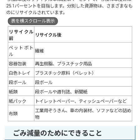
25.1パーセントを目指します。分別した資源物は、さまざまなも
のにリサイクルされています。
表を横スクロール表示
リサイクル
リサイクル後
前
ペットボト
繊維
ル
容器包装
再生樹脂、プラスチック用品
白色トレイ
プラスチック原料（ペレット）
段ボール
段ボール
紙類
段ボールや週刊誌、新聞紙
紙パック
トイレットペーパー、ティッシュペーパーなど
工業用ぞうきん、車の内装材、ソファなどの詰め
布類
物
ごみ減量のためにできること