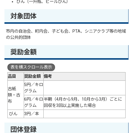
びん（一升瓶、ビールびん）
対象団体
市内の自治会、町内会、子ども会、PTA、シニアクラブ等の地域
の公共的団体
奨励金額
表を横スクロール表示
品目
奨励金額
備考
5円／キロ
古紙
グラム
類・古
6円／キロ
半期（4月から9月、10月から3月）ごとに
布
グラム
回収を3回以上実施した場合
びん
3円／本
団体登録