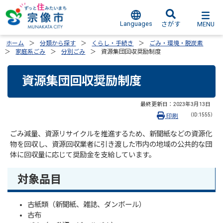
Languages
MENU
さがす
ホーム
分類から探す
くらし・手続き
ごみ・環境・脱炭素
家庭系ごみ
分別ごみ
資源集団回収奨励制度
資源集団回収奨励制度
最終更新日：
2023年3月13日
（ID:1555）
印刷
ごみ減量、資源リサイクルを推進するため、新聞紙などの資源化
物を回収し、資源回収業者に引き渡した市内の地域の公共的な団
体に回収量に応じて奨励金を支給しています。
対象品目
古紙類（新聞紙、雑誌、ダンボール）
古布