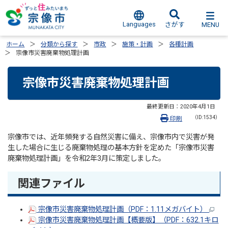
Languages
MENU
さがす
ホーム
分類から探す
市政
施策・計画
各種計画
宗像市災害廃棄物処理計画
宗像市災害廃棄物処理計画
最終更新日：
2020年4月1日
（ID:1534）
印刷
宗像市では、近年頻発する自然災害に備え、宗像市内で災害が発
生した場合に生じる廃棄物処理の基本方針を定めた「宗像市災害
廃棄物処理計画」を令和2年3月に策定しました。
関連ファイル
宗像市災害廃棄物処理計画（PDF：1.11メガバイト）
宗像市災害廃棄物処理計画【概要版】（PDF：632.1キロ