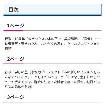
目次
1ページ
行政（10周年「大きなクスの木の下で」美術館展、「宗像ミアー
レ音楽祭・響きわたれ！おんがくの風」、たにいブログ・フォト
日記）
2ページ
行政・学びの里（宗像力プロジェクト「市の新しいビジョンをみ
んなでつくろう」、としょかんへ行こう「おはなし会」にわらべ
うたや手あそびを、詐欺に注意！高齢者を狙った投資の勧誘や振
り込め詐欺が急増）
3ページ