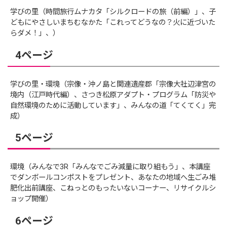
学びの里（時間旅行ムナカタ「シルクロードの旅（前編）」、子
どもにやさしいまちむなかた「これってどうなの？火に近づいた
らダメ！」、）
4ページ
学びの里・環境（宗像・沖ノ島と関連遺産郡「宗像大社辺津宮の
境内（江戸時代編）、さつき松原アダプト・プログラム「防災や
自然環境のために活動しています」、みんなの道「てくてく」完
成）
5ページ
環境（みんなで3R「みんなでごみ減量に取り組もう」、本講座
でダンボールコンポストをプレゼント、あなたの地域へ生ごみ堆
肥化出前講座、こねっとのもったいないコーナー、リサイクルシ
ョップ開催）
6ページ