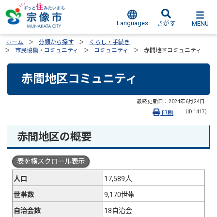
Languages
MENU
さがす
ホーム
分類から探す
くらし・手続き
市民協働・コミュニティ
コミュニティ
赤間地区コミュニティ
赤間地区コミュニティ
最終更新日：
2024年6月24日
（ID:1417）
印刷
赤間地区の概要
表を横スクロール表示
人口
17,589人
世帯数
9,170世帯
自治会数
18自治会