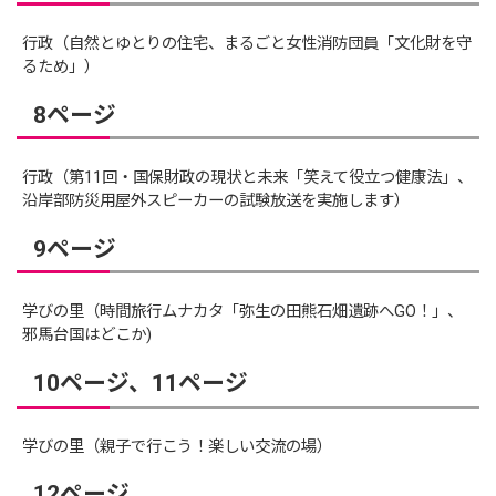
行政（自然とゆとりの住宅、まるごと女性消防団員「文化財を守
るため」）
8ページ
行政（第11回・国保財政の現状と未来「笑えて役立つ健康法」、
沿岸部防災用屋外スピーカーの試験放送を実施します）
9ページ
学びの里（時間旅行ムナカタ「弥生の田熊石畑遺跡へGO！」、
邪馬台国はどこか)
10ページ、11ページ
学びの里（親子で行こう！楽しい交流の場）
12ページ