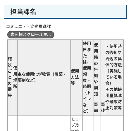
担当課名
コミュニティ協働推進課
表を横スクロール表示
使用
使
・使用時
日ま
用
の告知や
た
時
施
周辺の具
は、
の
設
体的方法
使
使用
告
ご
使用
（実施し
用
主な使用化学物質（農薬・
頻
知
と
方法
ている場
場
薬剤など）
度・
や
の
等
合）
所
時期
周
番
その他使
（ト
知
号
用量低減
イレ
や飛散防
事
事
な
止対策等
前
後
ど）
モッ
プ及