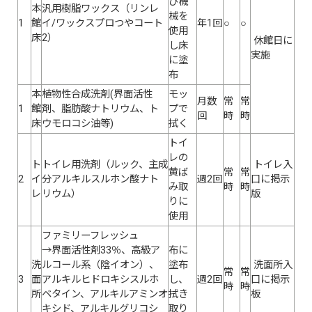
び機
本
汎用樹脂ワックス（リンレ
械を
1
館
イ/ワックスプロつやコート
年1回
○
○
使用
床
2）
休館日に
し床
実施
に塗
布
本
植物性合成洗剤(界面活性
モッ
月数
常
常
1
館
剤、脂肪酸ナトリウム、ト
プで
回
時
時
床
ウモロコシ油等)
拭く
トイ
レの
ト
トイレ用洗剤（ルック、主成
トイレ入
黄ば
常
常
2
イ
分アルキルスルホン酸ナト
週2回
口に掲示
み取
時
時
レ
リウム）
版
りに
使用
ファミリーフレッシュ
→界面活性剤33％、高級ア
布に
洗
ルコール系（陰イオン）、
塗布
洗面所入
常
常
3
面
アルキルヒドロキシスルホ
し、
週2回
口に掲示
時
時
所
ベタイン、アルキルアミンオ
拭き
板
キシド、アルキルグリコシ
取り