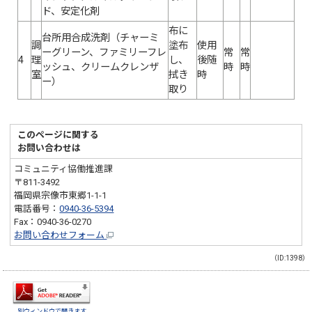
ド、安定化剤
布に
台所用合成洗剤（チャーミ
調
塗布
使用
ーグリーン、ファミリーフレ
常
常
4
理
し、
後随
ッシュ、クリームクレンザ
時
時
室
拭き
時
ー）
取り
このページに関する
お問い合わせは
コミュニティ協働推進課
〒811-3492
福岡県宗像市東郷1-1-1
電話番号：
0940-36-5394
Fax：0940-36-0270
お問い合わせフォーム
（ID:1398）
別ウィンドウで開きます