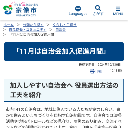
Languages
MENU
さがす
ホーム
分類から探す
くらし・手続き
市民協働・コミュニティ
自治会
「11月は自治会加入促進月間」
「11月は自治会加入促進月間」
最終更新日：
2024年10月30日
（ID:1385）
印刷
加入しやすい自治会へ 役員選出方法の
工夫を紹介
市内141の自治会は、地域に住んでいる人たちが協力し合い、豊
かで住みよいまちづくりを目指す自治組織です。自治会では清掃
活動や防犯パトロールなどの見守り、防災の取り組み、交流イベ
ントなどの活動が行われています。今回、自由ヶ丘南第一区会自