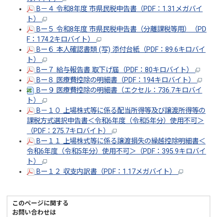
B－４ 令和8年度 市県民税申告書（PDF：1.31メガバイ
ト）
Bー５ 令和8年度 市県民税申告書（分離課税等用）（PD
F：174.2キロバイト）
Bー６ 本人確認書類 (写) 添付台紙（PDF：89.6キロバイ
ト）
Bー７ 給与報告書 取下げ届（PDF：80キロバイト）
Bー８ 医療費控除の明細書（PDF：194キロバイト）
Bー９ 医療費控除の明細書（エクセル：736.7キロバイ
ト）
B－１０ 上場株式等に係る配当所得等及び譲渡所得等の
課税方式選択申告書＜令和6年度（令和5年分）使用不可＞
（PDF：275.7キロバイト）
Bー１１ 上場株式等に係る譲渡損失の繰越控除明細書＜
令和6年度（令和5年分）使用不可＞（PDF：395.9キロバイ
ト）
Bー１２ 収支内訳書（PDF：1.17メガバイト）
このページに関する
お問い合わせは