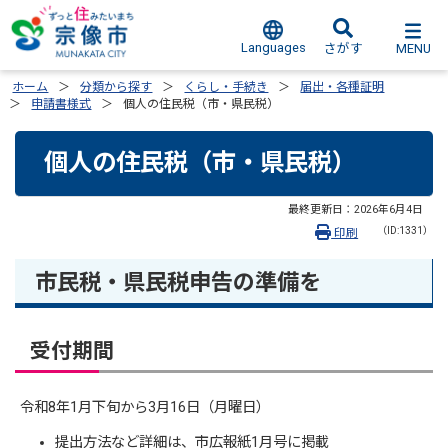
Languages
MENU
さがす
ホーム
分類から探す
くらし・手続き
届出・各種証明
申請書様式
個人の住民税（市・県民税）
個人の住民税（市・県民税）
最終更新日：
2026年6月4日
（ID:1331）
印刷
市民税・県民税申告の準備を
受付期間
令和8年1月下旬から3月16日（月曜日）
提出方法など詳細は、市広報紙1月号に掲載