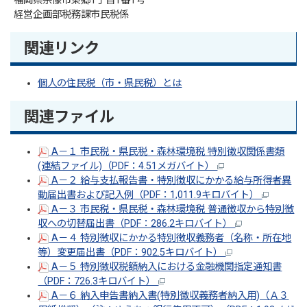
福岡県宗像市東郷1丁目1番1号
経営企画部税務課市民税係
関連リンク
個人の住民税（市・県民税）とは
関連ファイル
A－１ 市民税・県民税・森林環境税 特別徴収関係書類
(連結ファイル)（PDF：4.51メガバイト）
A－２ 給与支払報告書・特別徴収にかかる給与所得者異
動届出書および記入例（PDF：1,011.9キロバイト）
A－３ 市民税・県民税・森林環境税 普通徴収から特別徴
収への切替届出書（PDF：286.2キロバイト）
A－４ 特別徴収にかかる特別徴収義務者（名称・所在地
等）変更届出書（PDF：902.5キロバイト）
A－５ 特別徴収税額納入における金融機関指定通知書
（PDF：726.3キロバイト）
A－６ 納入申告書納入書(特別徴収義務者納入用)（Ａ３