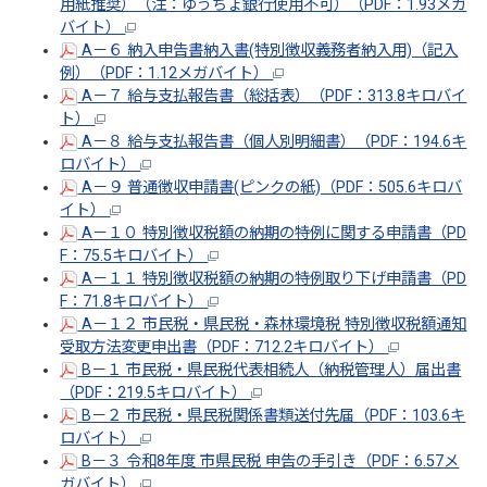
用紙推奨）（注：ゆうちょ銀行使用不可）（PDF：1.93メガ
バイト）
A－６ 納入申告書納入書(特別徴収義務者納入用)（記入
例）（PDF：1.12メガバイト）
A－７ 給与支払報告書（総括表）（PDF：313.8キロバイ
ト）
A－８ 給与支払報告書（個人別明細書）（PDF：194.6キ
ロバイト）
A－９ 普通徴収申請書(ピンクの紙)（PDF：505.6キロバ
イト）
A－１０ 特別徴収税額の納期の特例に関する申請書（PD
F：75.5キロバイト）
A－１１ 特別徴収税額の納期の特例取り下げ申請書（PD
F：71.8キロバイト）
A－１２ 市民税・県民税・森林環境税 特別徴収税額通知
受取方法変更申出書（PDF：712.2キロバイト）
B－１ 市民税・県民税代表相続人（納税管理人）届出書
（PDF：219.5キロバイト）
B－２ 市民税・県民税関係書類送付先届（PDF：103.6キ
ロバイト）
B－３ 令和8年度 市県民税 申告の手引き（PDF：6.57メ
ガバイト）