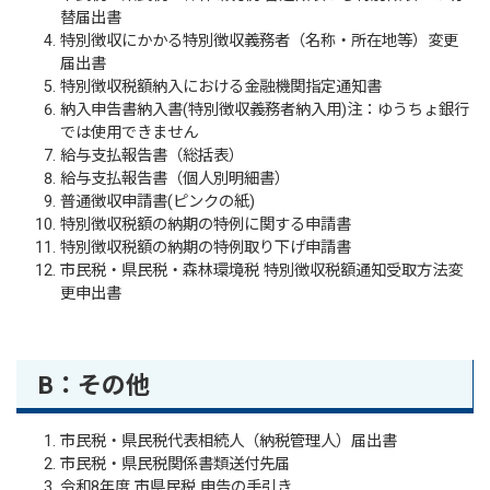
替届出書
特別徴収にかかる特別徴収義務者（名称・所在地等）変更
届出書
特別徴収税額納入における金融機関指定通知書
納入申告書納入書(特別徴収義務者納入用)注：ゆうちょ銀行
では使用できません
給与支払報告書（総括表）
給与支払報告書（個人別明細書）
普通徴収申請書(ピンクの紙)
特別徴収税額の納期の特例に関する申請書
特別徴収税額の納期の特例取り下げ申請書
市民税・県民税・森林環境税 特別徴収税額通知受取方法変
更申出書
B：その他
市民税・県民税代表相続人（納税管理人）届出書
市民税・県民税関係書類送付先届
令和8年度 市県民税 申告の手引き