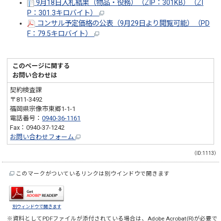
9月18日入札結果（物品・役務）（ZIP：301KB）（ZI
P：301.3キロバイト）
コンサル予定価格の公表（9月29日より閲覧可能）（PD
F：79.5キロバイト）
このページに関する
お問い合わせは
契約検査課
〒811-3492
福岡県宗像市東郷1-1-1
電話番号：
0940-36-1161
Fax：0940-37-1242
お問い合わせフォーム
（ID:1113）
このマークがついているリンクは別ウインドウで開きます
別ウィンドウで開きます
※資料としてPDFファイルが添付されている場合は、
Adobe Acrobat(R)
が必要で