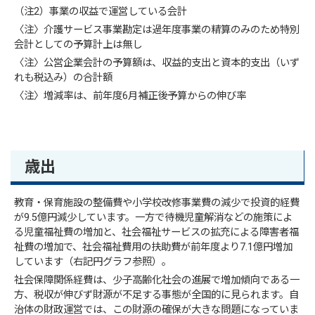
（注2）事業の収益で運営している会計
〈注〉介護サービス事業勘定は過年度事業の精算のみのため特別
会計としての予算計上は無し
〈注〉公営企業会計の予算額は、収益的支出と資本的支出（いず
れも税込み）の合計額
〈注〉増減率は、前年度6月補正後予算からの伸び率
歳出
教育・保育施設の整備費や小学校改修事業費の減少で投資的経費
が9.5億円減少しています。一方で待機児童解消などの施策によ
る児童福祉費の増加と、社会福祉サービスの拡充による障害者福
祉費の増加で、社会福祉費用の扶助費が前年度より7.1億円増加
しています（右記円グラフ参照）。
社会保障関係経費は、少子高齢化社会の進展で増加傾向である一
方、税収が伸びず財源が不足する事態が全国的に見られます。自
治体の財政運営では、この財源の確保が大きな問題になっていま