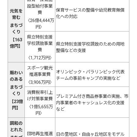
設型給付事業
保育サービスの整備や幼児教育無償
元気を
費
化への対応
育む
〈26億4,444万
まちづ
円〉
くり
県立特別支援
【163
学校誘致事業
県立特別支援学校誘致のための用地
億円】
費
整備などの支援
〈1,712万円〉
スポーツ観光
オリンピック・パラリンピック代表
賑わい
推進事業費
チームの事前キャンプの実施など
のある
〈3,906万円〉
まちづ
消費税率引上
くり
プレミアム付き商品券事業の実施、市
げ対策事業費
【23億
内事業者のキャッシュレス化の支援
〈1億5,655万
円】
など
円〉
調和の
とれた
団地再生推進
日の里地区・自由ヶ丘地区をモデル