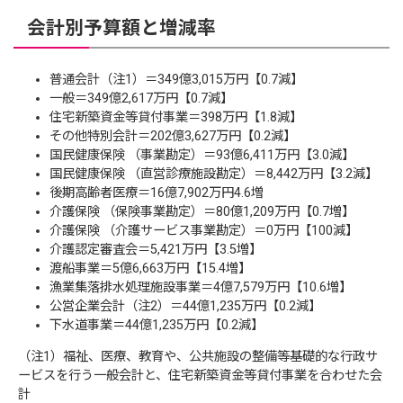
会計別予算額と増減率
普通会計（注1）＝349億3,015万円【0.7減】
一般＝349億2,617万円【0.7減】
住宅新築資金等貸付事業＝398万円【1.8減】
その他特別会計＝202億3,627万円【0.2減】
国民健康保険 （事業勘定）＝93億6,411万円【3.0減】
国民健康保険 （直営診療施設勘定）＝8,442万円【3.2減】
後期高齢者医療＝16億7,902万円4.6増
介護保険 （保険事業勘定）＝80億1,209万円【0.7増】
介護保険 （介護サービス事業勘定）＝0万円【100減】
介護認定審査会＝5,421万円【3.5増】
渡船事業＝5億6,663万円【15.4増】
漁業集落排水処理施設事業＝4億7,579万円【10.6増】
公営企業会計（注2）＝44億1,235万円【0.2減】
下水道事業＝44億1,235万円【0.2減】
（注1）福祉、医療、教育や、公共施設の整備等基礎的な行政サ
ービスを行う一般会計と、住宅新築資金等貸付事業を合わせた会
計