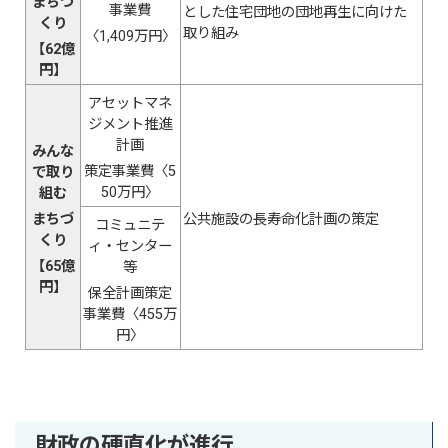
まちづ
事業費
とした住宅団地の団地再生に向けた
くり
取り組み
〈1,409万円〉
【62億
円】
アセットマネ
ジメント推進
計画
みんな
策定事業費〈5
で取り
50万円〉
組む
まちづ
公共施設の長寿命化計画の策定
コミュニテ
くり
ィ・センター
【65億
等
円】
保全計画策定
事業費〈455万
円〉
財政の硬直化が進行