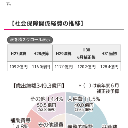
す。
【社会保障関係経費の推移】
表を横スクロール表示
H30
H27決算
H28決算
H29決算
H31当初
6月補正後
109.3億円
116.0億円
117.0億円
120.3億円
128.4億円