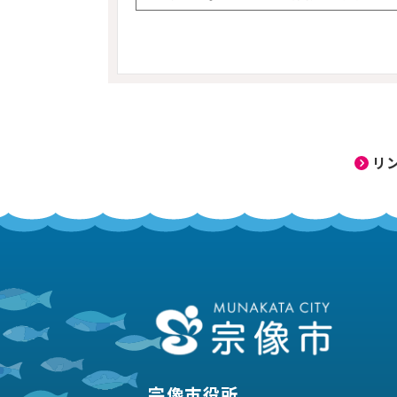
リ
宗像市役所