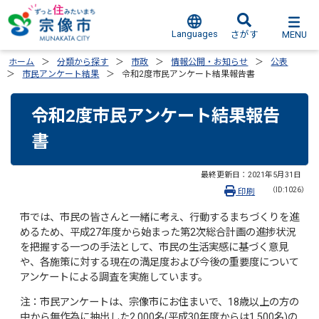
Languages
MENU
さがす
ホーム
分類から探す
市政
情報公開・お知らせ
公表
市民アンケート結果
令和2度市民アンケート結果報告書
令和2度市民アンケート結果報告
書
最終更新日：
2021年5月31日
（ID:1026）
印刷
市では、市民の皆さんと一緒に考え、行動するまちづくりを進
めるため、平成27年度から始まった第2次総合計画の進捗状況
を把握する一つの手法として、市民の生活実感に基づく意見
や、各施策に対する現在の満足度および今後の重要度について
アンケートによる調査を実施しています。
注：市民アンケートは、宗像市にお住まいで、18歳以上の方の
中から無作為に抽出した2,000名(平成30年度からは1,500名)の