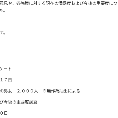
意見や、各施策に対する現在の満足度および今後の重要度につ
た。
す。
ケート
１７日
男女 ２,０００人 ※無作為抽出による
び今後の重要度調査
０日