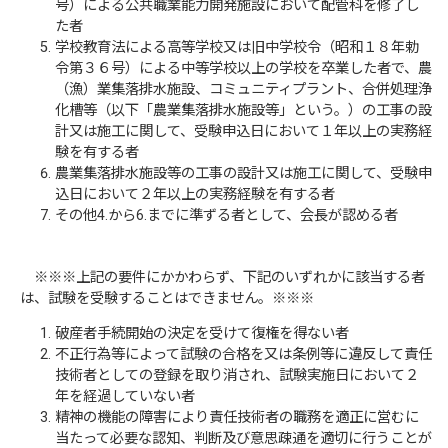
号）による公共職業能力開発施設において配管科を修了し
た者
学校教育法による高等学校又は旧中学校令（昭和１８年勅
令第３６号）による中等学校以上の学校を卒業した者で、農
（漁）業集落排水施設、コミュニティプラント、合併処理浄
化槽等（以下「農業集落排水施設等」という。）の工事の設
計又は施工に関して、受験申込日において１年以上の実務経
験を有する者
農業集落排水施設等の工事の設計又は施工に関して、受験申
込日において２年以上の実務経験を有する者
その他4.から6.までに準ずる者として、会長が認める者
※※※上記の要件にかかわらず、下記のいずれかに該当する者
は、試験を受験することはできません。※※※
破産者手続開始の決定を受けて復権を得ない者
不正行為等によって試験の合格を又は条例等に違反して責任
技術者としての登録を取り消され、試験実施日において２
年を経過していない者
精神の機能の障害により責任技術者の職務を適正に営むに
当たって必要な認知、判断及び意思疎通を適切に行うことが