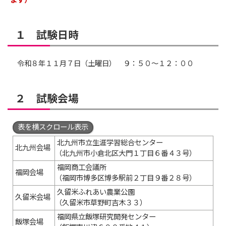
ます）
１ 試験日時
令和８年１１月７日（土曜日） ９：５０～１２：００
２ 試験会場
表を横スクロール表示
北九州市立生涯学習総合センター
北九州会場
（北九州市小倉北区大門１丁目６番４３号）
福岡商工会議所
福岡会場
（福岡市博多区博多駅前２丁目９番２８号）
久留米ふれあい農業公園
久留米会場
（久留米市草野町吉木３３）
福岡県立飯塚研究開発センター
飯塚会場