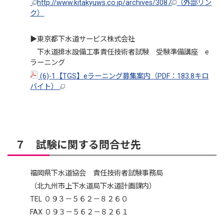
http://www.kitakyuws.co.jp/archives/3087
（外部リン
ク）
▶東京都下水道サービス株式会社
下水道排水設備工事責任技術者試験 受験準備講座 e
ラーニング
(6)-1【TGS】eラーニング募集案内（PDF：183.8キロ
バイト）
７ 試験に関する問合せ先
福岡県下水道協会 責任技術者試験事務局
（北九州市上下水道局下水道計画課内）
TEL ０９３－５６２－８２６０
FAX ０９３－５６２－８２６１