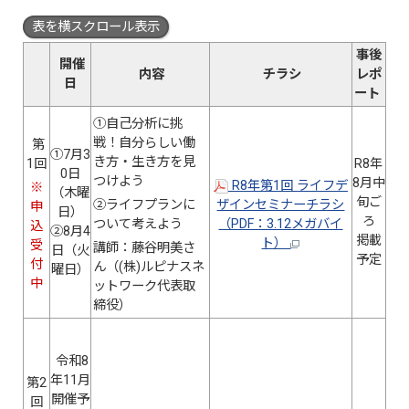
表を横スクロール表示
事後
開催
内容
チラシ
レポ
日
ート
①自己分析に挑
戦！自分らしい働
第
①7月3
き方・生き方を見
1回
R8年
0日
つけよう
8月中
R8年第1回 ライフデ
※
（木曜
旬ご
②ライフプランに
ザインセミナーチラシ
申
日）
ろ
ついて考えよう
（PDF：3.12メガバイ
込
②8月4
掲載
ト）
受
講師：藤谷明美さ
日（火
予定
付
ん（(株)ルピナスネ
曜日）
中
ットワーク代表取
締役）
令和8
年11月
第2
開催予
回