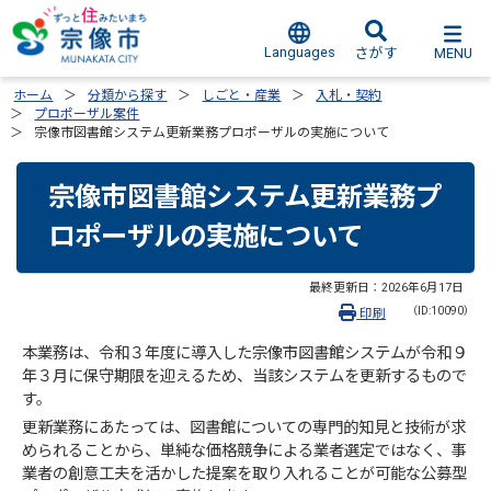
Languages
MENU
さがす
ホーム
分類から探す
しごと・産業
入札・契約
プロポーザル案件
宗像市図書館システム更新業務プロポーザルの実施について
宗像市図書館システム更新業務プ
ロポーザルの実施について
最終更新日：
2026年6月17日
（ID:10090）
印刷
本業務は、令和３年度に導入した宗像市図書館システムが令和９
年３月に保守期限を迎えるため、当該システムを更新するもので
す。
更新業務にあたっては、図書館についての専門的知見と技術が求
められることから、単純な価格競争による業者選定ではなく、事
業者の創意工夫を活かした提案を取り入れることが可能な公募型