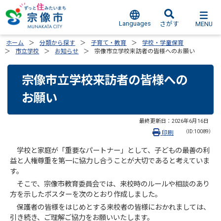
Languages
MENU
さがす
ホーム
分類から探す
子育て・教育
学校・学童保育
市立学校
お知らせ
宗像市立学校来訪者の皆様へのお願い
宗像市立学校来訪者の皆様への
お願い
最終更新日：
2026年6月16日
（ID:10089）
印刷
学校と家庭が「重要なパートナー」として、子どもの最善の利
益と人権尊重を第一に協力し合うことが大切であると考えていま
す。
そこで、宗像市教育委員会では、来校時のルールや相談のあり
方を示したポスターを次のとおり作成しました。
保護者の皆様をはじめとする来校者の皆様におかれましては、
引き続き、ご理解ご協力をお願いいたします。