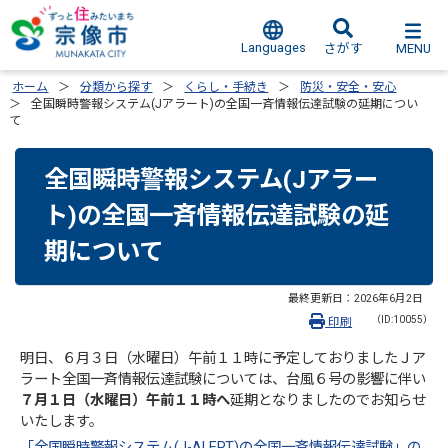
Languages
MENU
さがす
ホーム
分類から探す
くらし・手続き
防災・安全・安心
全国瞬時警報システム(Jアラート)の全国一斉情報伝達試験の延期につい
て
全国瞬時警報システム(Jアラー
ト)の全国一斉情報伝達試験の延
期について
最終更新日：
2026年6月2日
（ID:10055）
印刷
明日、６月３日（水曜日）午前１１時に予定しておりましたＪア
ラート全国一斉情報伝達試験については、台風６号の影響に伴い
７月１日（水曜日）午前１１時へ
延期となりましたのでお知らせ
いたします。
「全国瞬時警報システム(J-ALERT)の全国一斉情報伝達試験」の