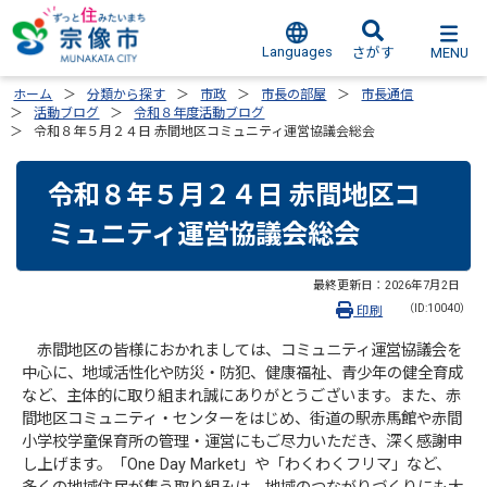
Languages
MENU
さがす
ホーム
分類から探す
市政
市長の部屋
市長通信
活動ブログ
令和８年度活動ブログ
令和８年５月２４日 赤間地区コミュニティ運営協議会総会
令和８年５月２４日 赤間地区コ
ミュニティ運営協議会総会
最終更新日：
2026年7月2日
（ID:10040）
印刷
赤間地区の皆様におかれましては、コミュニティ運営協議会を
中心に、地域活性化や防災・防犯、健康福祉、青少年の健全育成
など、主体的に取り組まれ誠にありがとうございます。また、赤
間地区コミュニティ・センターをはじめ、街道の駅赤馬館や赤間
小学校学童保育所の管理・運営にもご尽力いただき、深く感謝申
し上げます。「One Day Market」や「わくわくフリマ」など、