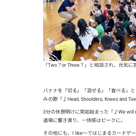
「Two？or Three？」と相談され、元気
バナナを「切る」「混ぜる」「食べる」と
みの歌「♪Head, Shoulders, Kne
3分の休憩明けに突如始まった「♪We wil
道場に響き渡り、一体感はピークに。
その他にも、I like～ではじまるカー