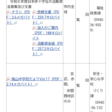
令和８年度日本赤十字社の活動資
金募集及び文書
市内全
福祉
チラシ（PD
依頼文書（PD
域
政策課
回
F：2.6メガバイ
F：259.7キロバイ
覧
（0940-
ト）
ト）
36-955
加入のご案内
9）
（PDF：188キロバ
イト
活動資金袋（PD
F：257.2キロバイ
ト）
吉
安全・
城山中学校だよりVol.17（PDF：
武、赤
安心な学
回
2.14メガバイト）
間、
校
覧
赤間
づくり
西地区
課
のみ
（0940
-36-132