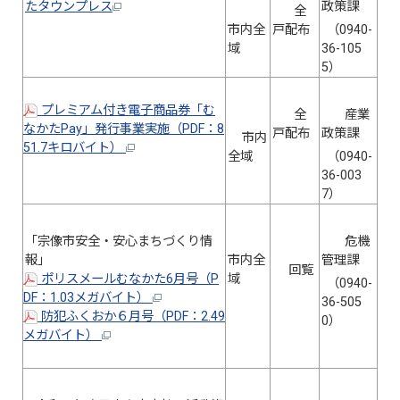
たタウンプレス
政策課
全
市内全
戸配布
（0940-
域
36-105
5）
プレミアム付き電子商品券「む
全
産業
なかたPay」発行事業実施（PDF：8
戸配布
政策課
市内
51.7キロバイト）
全域
（0940-
36-003
7）
「宗像市安全・安心まちづくり情
危機
報」
市内全
管理課
回覧
ポリスメールむなかた6月号（P
域
（0940-
DF：1.03メガバイト）
36-505
防犯ふくおか６月号（PDF：2.49
0）
メガバイト）