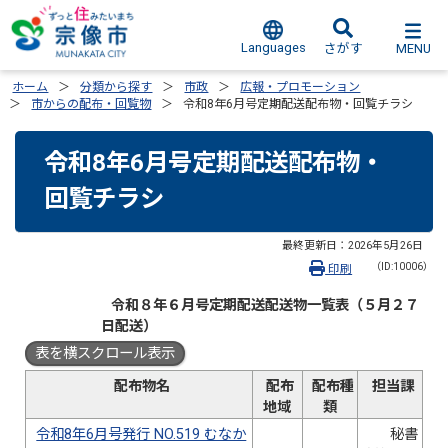
Languages
MENU
さがす
ホーム
分類から探す
市政
広報・プロモーション
市からの配布・回覧物
令和8年6月号定期配送配布物・回覧チラシ
令和8年6月号定期配送配布物・
回覧チラシ
最終更新日：
2026年5月26日
（ID:10006）
印刷
令和８年６月号定期配送配送物一覧表（５月２７
日配送）
表を横スクロール表示
配布物名
配布
配布種
担当課
地域
類
令和8年6月号発行 NO.519 むなか
秘書