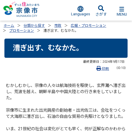
Languages
MENU
さがす
ホーム
分類から探す
市政
広報・プロモーション
プロモーション
漕ぎ出す、むなかた。
漕ぎ出す、むなかた。
最終更新日：
2024年9月17日
（ID:10）
印刷
むかしむかし、宗像の人々は航海技術を駆使し、玄界灘へ漕ぎ出
し、荒波を越え、朝鮮半島や中国大陸との行き来をしていまし
た。
宗像市に生まれた出光興産の創始者・出光佐三は、会社をつくっ
て大海原に漕ぎ出し、石油の自由な貿易の先駆けとなりました。
いま、21世紀の社会は変化がとても早く、何が正解なのかわから