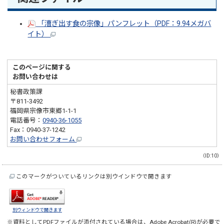
「漕ぎ出す食の宗像」パンフレット（PDF：9.94メガバ
イト）
このページに関する
お問い合わせは
秘書政策課
〒811-3492
福岡県宗像市東郷1-1-1
電話番号：
0940-36-1055
Fax：0940-37-1242
お問い合わせフォーム
（ID:10）
このマークがついているリンクは別ウインドウで開きます
別ウィンドウで開きます
※資料としてPDFファイルが添付されている場合は、
Adobe Acrobat(R)
が必要で