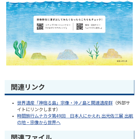
関連リンク
世界遺産「神宿る島」宗像・沖ノ島と関連遺産群
（外部サ
イトにリンクします）
時間旅行ムナカタ第49回 日本人にかえれ 出光佐三展 出航
の地・宗像から世界へ
関連ファイル