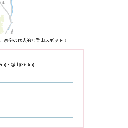
、宗像の代表的な登山スポット！
m)・城山(369m)