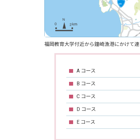
福岡教育大学付近から鐘崎漁港にかけて連
A コース
B コース
C コース
D コース
E コース