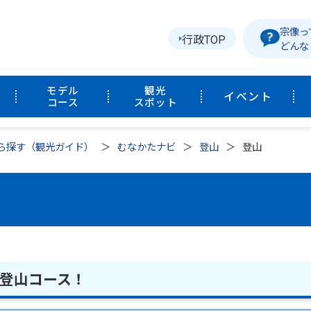
宗像っ
行政TOP
どんな
モデル
観光
イベント
コース
スポット
ら探す（観光ガイド）
むなかたナビ
登山
登山
の登山コース！