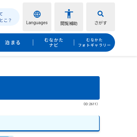
て
とこ？
Languages
さがす
閲覧補助
むなかた
むなかた
泊まる
ナビ
フォトギャラリー
（ID:2611）