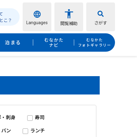
て
とこ？
Languages
さがす
閲覧補助
むなかた
むなかた
泊まる
ナビ
フォトギャラリー
鮮・刺身
寿司
パン
ランチ