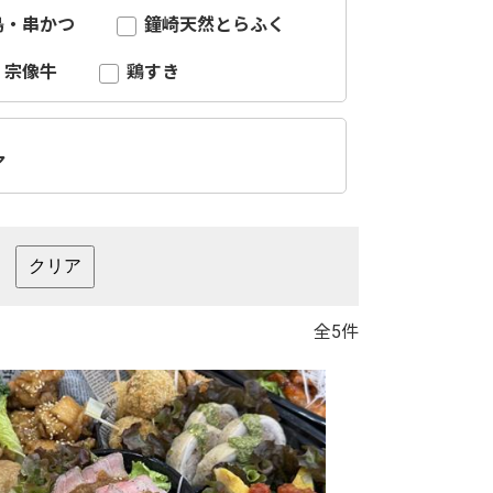
鳥・串かつ
鐘崎天然とらふく
宗像牛
鶏すき
ア
全5件