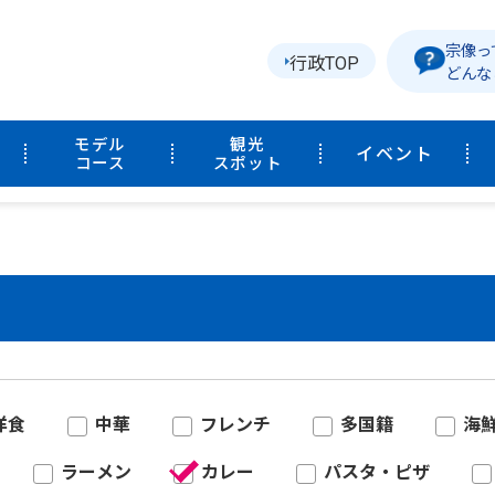
宗像っ
行政TOP
どんな
モデル
観光
イベント
コース
スポット
洋食
中華
フレンチ
多国籍
海
ラーメン
カレー
パスタ・ピザ