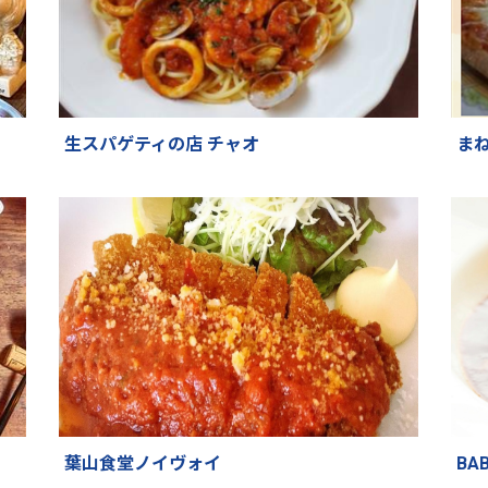
生スパゲティの店 チャオ
ま
葉山食堂ノイヴォイ
BA