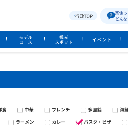
宗像っ
行政TOP
どんな
モデル
観光
イベント
コース
スポット
洋食
中華
フレンチ
多国籍
海
ラーメン
カレー
パスタ・ピザ