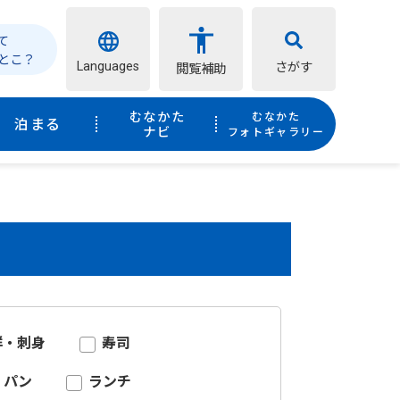
て
とこ？
Languages
さがす
閲覧補助
むなかた
むなかた
泊まる
ナビ
フォトギャラリー
鮮・刺身
寿司
パン
ランチ