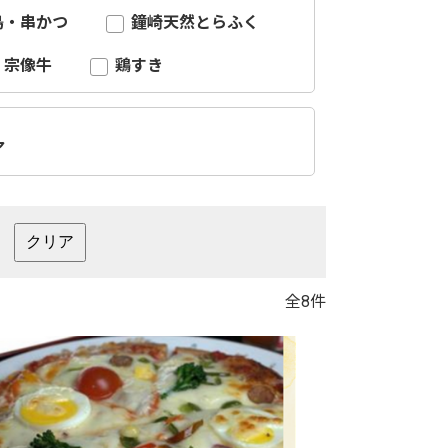
鳥・串かつ
鐘崎天然とらふく
宗像牛
鶏すき
ア
全8件