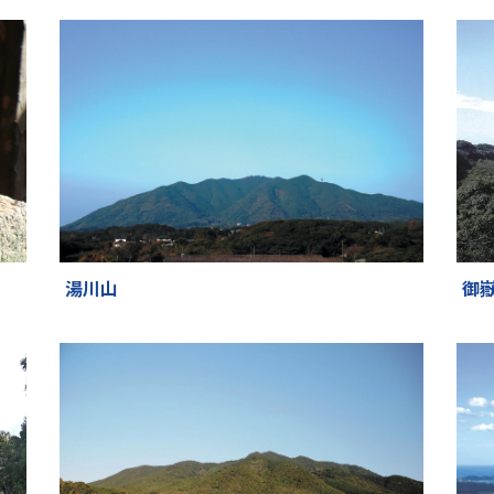
湯川山
御