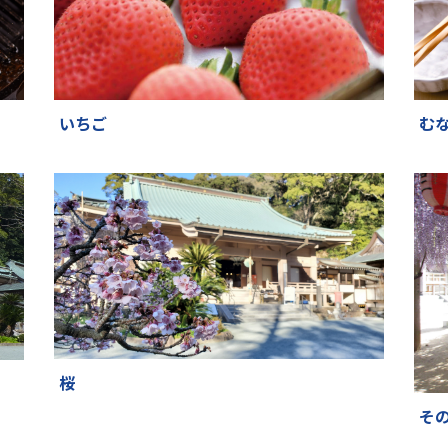
いちご
む
桜
そ