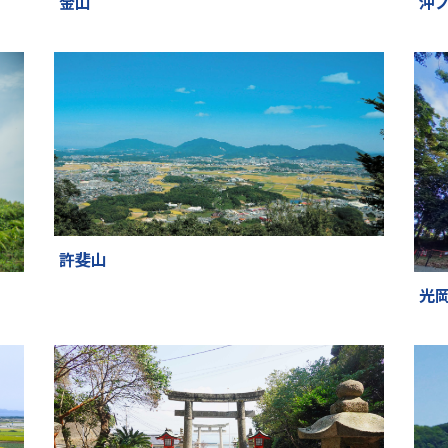
金山
沖
許斐山
光