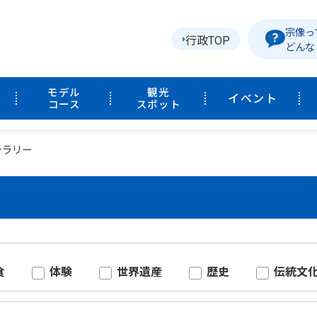
宗像っ
行政TOP
どんな
モデル
観光
イベント
コース
スポット
ャラリー
食
体験
世界遺産
歴史
伝統文