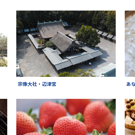
宗像大社・辺津宮
あ