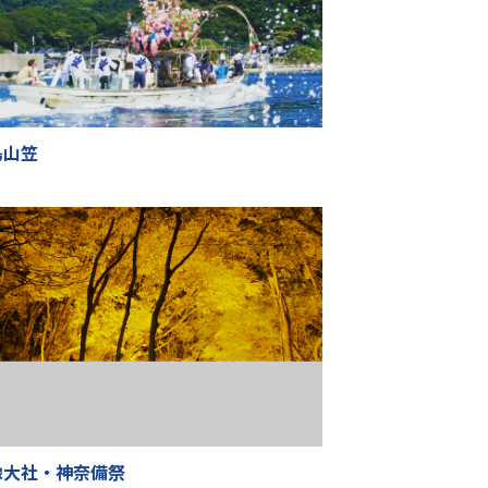
島山笠
像大社・神奈備祭