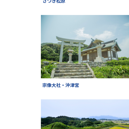
さつき松原
宗像大社・沖津宮