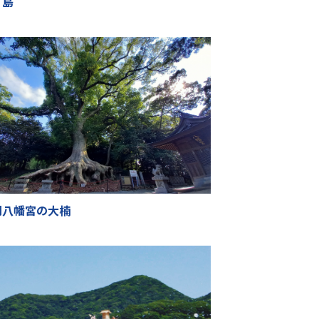
ノ島
岡八幡宮の大楠