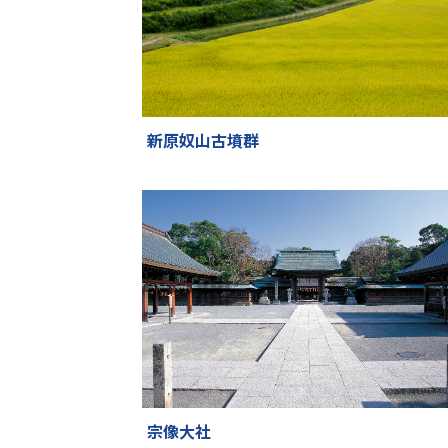
新原奴山古墳群
宗像大社