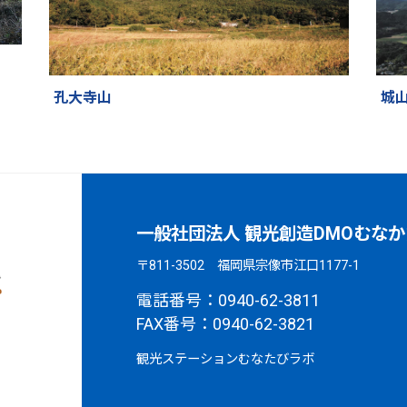
孔大寺山
城
一般社団法人 観光創造DMOむなか
〒811-3502 福岡県宗像市江口1177-1
電話番号：0940-62-3811
FAX番号：0940-62-3821
観光ステーションむなたびラボ