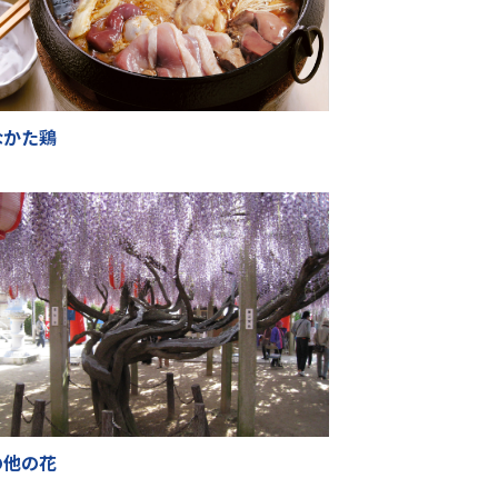
なかた鶏
の他の花