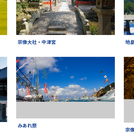
宗像大社・中津宮
地
みあれ祭
宗