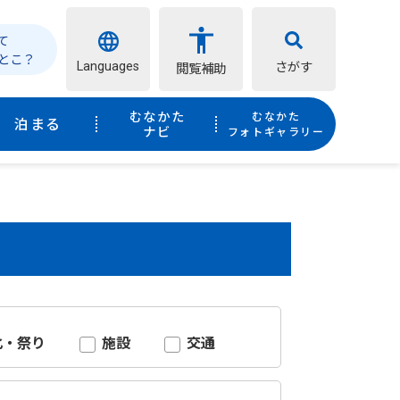
て
とこ？
Languages
さがす
閲覧補助
むなかた
むなかた
泊まる
ナビ
フォトギャラリー
化・祭り
施設
交通