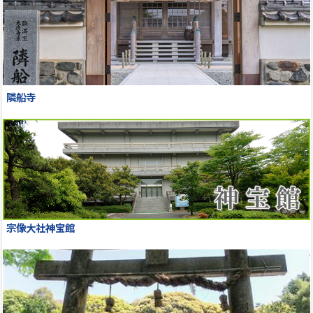
隣船寺
宗像大社神宝館