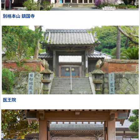
別格本山 鎮国寺
医王院