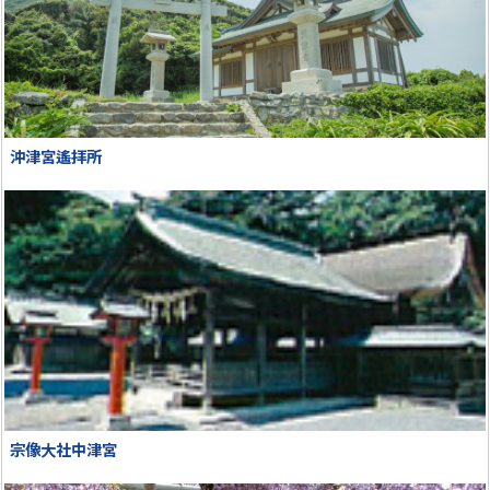
沖津宮遙拝所
宗像大社中津宮