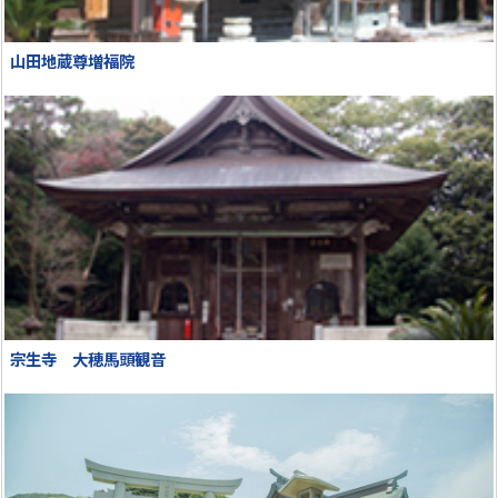
山田地蔵尊増福院
宗生寺 大穂馬頭観音