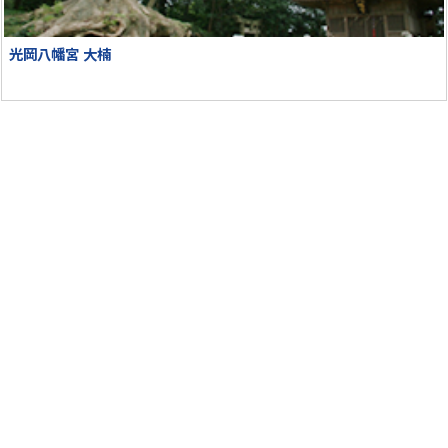
光岡八幡宮 大楠
ページの先頭へ
一般社団法人 観光創造DMOむなかた
〒811-3502 福岡県宗像市江口1177-1