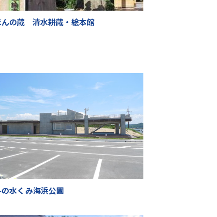
ほんの蔵 清水耕蔵・絵本館
斗の水くみ海浜公園