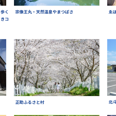
と歩く
宗像王丸・天然温泉やまつばさ
ゑ
るきコ
北
正助ふるさと村