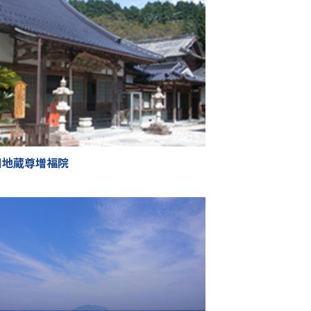
田地蔵尊増福院