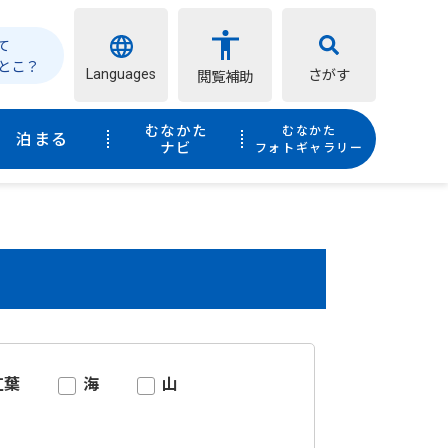
て
とこ？
Languages
さがす
閲覧補助
むなかた
むなかた
泊まる
ナビ
フォトギャラリー
紅葉
海
山