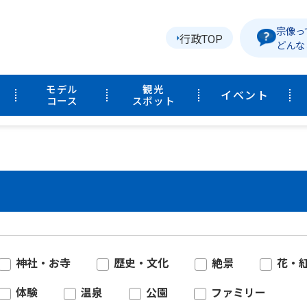
宗像っ
行政TOP
どんな
モデル
観光
イベント
コース
スポット
神社・お寺
歴史・文化
絶景
花・
体験
温泉
公園
ファミリー