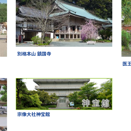
別格本山 鎮国寺
医
宗像大社神宝館