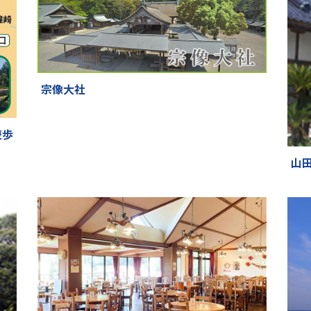
宗像大社
遊歩
山