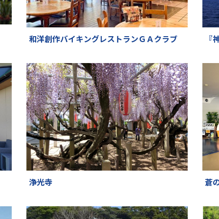
和洋創作バイキングレストランＧＡクラブ
『
浄光寺
蒼